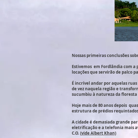
Nossas primeiras conclusões sob
Estivemos em Fordlândia com a pri
locações que servirão de palco pa
É incrível andar por aquelas rua
de vez naquela região e transfor
sucumbiu à natureza da floresta 
Hoje mais de 80 anos depois quas
estrutura de prédios requintado
A cidade é demasiada grande par
eletrificação e a telefonia mai
C.O. (
vide Albert Khan)