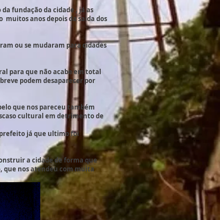
da fundação da cidade , já as
o muitos anos depois da saida dos
ceram ou se mudaram para cidades
ral para que não acabe em total
m breve podem desaparecer por
 e pelo que nos pareceu também
descaso cultural em detrimento de
refeito já que ultimo foi
nstruir a cidade de forma que
iro, que nos atendeu com muita