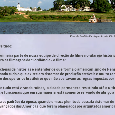
Vista de Fordlândia chegando pelo Rio 
re tudo:
meira parte de nossa equipe de direção do filme no vilarejo históric
ra as filmagens de “Fordlândia - o filme”.
s cheias de histórias e entender de que forma o americanismo de Henr
mado tudo o que existe em sistemas de produção estáveis e muito ren
e dos operários brasileiros que não aceitavam as regras impostas por
e tudo está virando ruínas, a cidade permanece resistindo até o ult
s e funcionais que em sua maioria está somente servindo de abrigo a
a os padrões da época, quando em sua plenitude possuía sistemas de
s avançados das Américas que foram planejados por arquitetos ameri