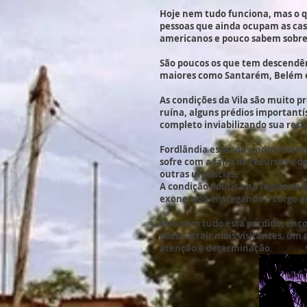
Hoje nem tudo funciona, mas o q
pessoas que ainda ocupam as cas
americanos e pouco sabem sobre a
São poucos os que tem descendên
maiores como Santarém, Belém e
As condições da Vila são muito p
ruína, alguns prédios important
completo inviabilizando sua res
Fordlândia está sob a administra
sofre com a falta de recursos e d
outras urgências.
A condição política na região de
exonerado entregando o cargo ao
Mas nem tudo está perdido, enco
possa atrair mais visitantes, um
atenção e determinação
.