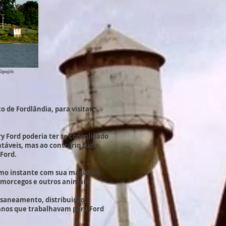
Tapajós
o de Fordlândia, para visitar
y Ford poderia ter se consolidado
táveis, mas ao contrário tudo
 Ford.
imo instante com sua magistral
 morcegos e outros animais.
 saneamento, distribuição,
canos que trabalhavam para Ford