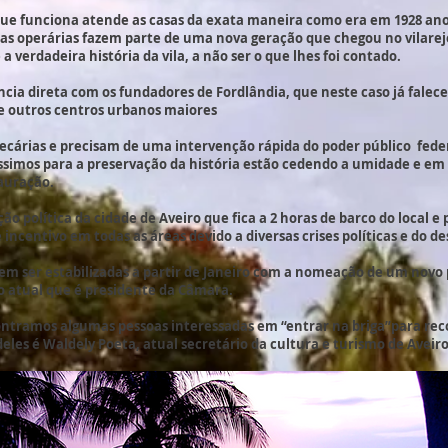
ue funciona atende as casas da exata maneira como era em 1928 ano 
as operárias fazem parte de uma nova geração que chegou no vilarej
 verdadeira história da vila, a não ser o que lhes foi contado.
cia direta com os fundadores de Fordlândia, que neste caso já fale
 outros centros urbanos maiores
recárias e precisam de uma intervenção rápida do poder público fede
íssimos para a preservação da história estão cedendo a umidade e e
tauração.
ção política da cidade de Aveiro que fica a 2 horas de barco do local
e incentivo em todas as áreas devido a diversas crises políticas e do 
vem ser estabilizadas a partir de Janeiro com a nomeação de um novo p
 atual que é presidente da Câmara.
ntramos algumas pessoas interessadas em “entrar na briga”para reco
 deles é Waldely Poeta, atual secretário da cultura e turismo de Ave