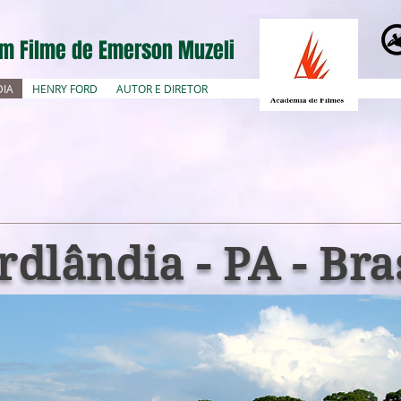
m Filme de Emerson Muzeli
DIA
HENRY FORD
AUTOR E DIRETOR
rdlândia - PA - Bra