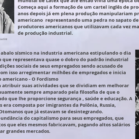
mundial de Látex que até então vivia uma época de 
Começa aqui a formação de um cartel inglês de pro
anos depois já em plena produção manipulariam pr
americano representando uma pedra no sapato de H
produtores americanos que utilizavam cada vez ma
de produção industrial.
gueira
abalo sísmico na industria americana estipulando o dia
 o que representava quase o dobro do padrão industrial
dições sociais de seus empregados sendo acusado de
 com isso arregimentar milhões de empregados e inicia
o americano - O Fordismo
atribuir suas atividades que se dividiam em melhorar
nuamente sempre amparado pela filosofia de que o
do que lhe proporcione segurança , saúde e educação. A
 era composta por imigrantes da Polônia, Russia,
e Otomanos que já estavam se desintegrando.
undância do capitalismo para seus empregados, que
tos que eles mesmos fabricavam, pagando altos salários
çar grandes mercados.