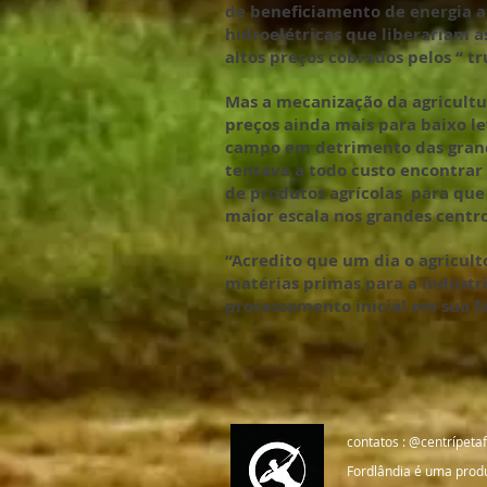
de beneficiamento de energia a
hidroelétricas que liberariam 
altos preços cobrados pelos “ tr
Mas a mecanização da agricult
preços ainda mais para baixo le
campo em detrimento das grand
tentava a todo custo encontrar 
de produtos agrícolas para qu
maior escala nos grandes centro
“Acredito que um dia o agricult
matérias primas para a indústr
processamento inicial em sua fa
contatos : @centrípet
Fordlândia é uma produ