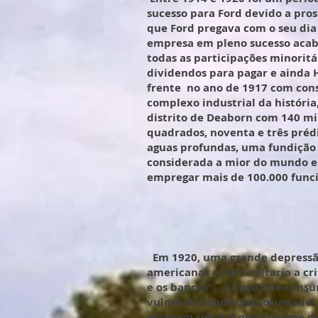
sucesso para Ford devido a pros
que Ford pregava com o seu dia 
empresa em pleno sucesso aca
todas as participações minoritá
dividendos para pagar e ainda
frente no ano de 1917 com con
complexo industrial da história
distrito de Deaborn com 140 mi
quadrados, noventa e três prédi
aguas profundas, uma fundição 
considerada a mior do mundo e
empregar mais de 100.000 funci
Em 1920, uma grande depressão
americanas e Ford voltaria a cr
e os bancos” . A queda de consu
vulnerabilidade das sociedades
estavam sob um novo regime de