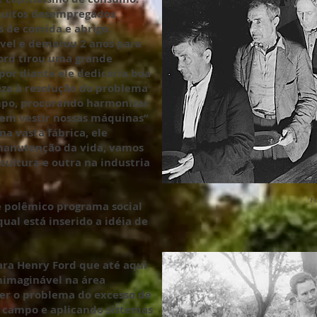
muitos desempregados
 de comida e abrigo.
vel e demorou 2 anos para
ord tirou uma grande
 por diante ele dedicaria boa
eza à resolução do problema
mpo, procurando harmonizar
em vestir nossas máquinas”
ma vasta fábrica, ele
manutenção da vida, vamos
ultura e outra na industria
Fi
e polêmico programa social
qual está inserido a idéia de
ra Henry Ford que até aqui
inimaginável na área
ver o problema do excesso de
 campo e aplicando sistemas