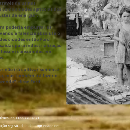
través de usinas
as comunidades agrícolas dos
ustes da energia”.
ura poderia empurrar os
vando a falência absoluta o
es cidades então Ford
saídas para industrialização
e fossem consumidos em
s.
or não irá cultivar somente
ia, mas também irá fazer o
zenda”. disse Ford.
afilmes 55 11 99770 7871
ção registrada e de propriedade de: