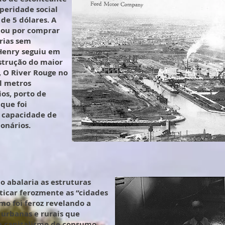
peridade social
de 5 dólares. A
bou por comprar
rias sem
 Henry seguiu em
strução do maior
, O River Rouge no
l metros
os, porto de
que foi
 capacidade de
onários.
 abalaria as estruturas
iticar ferozmente as “cidades
mo foi feroz revelando a
 urbanas e rurais que
 capitalismo de consumo.