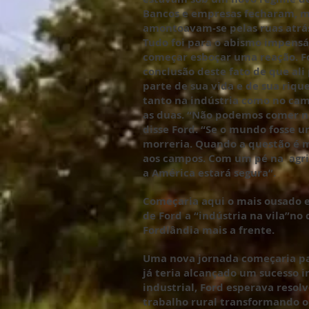
Bancos e empresas fecharam, 
amontoavam-se pelas ruas atrás
Tudo foi para o abismo impensá
começar esboçar uma reação. F
conclusão deste fato de que ali
parte de sua vida e de sua riqu
tanto na indústria como no ca
as duas. “Não podemos comer n
disse Ford. “Se o mundo fosse u
morreria. Quando a questão é 
aos campos. Com um pé na agric
a América estará segura”.
Começaria aqui o mais ousado 
de Ford a “indústria na vila”no 
Fordlândia mais a frente.
Uma nova jornada começaria pa
já teria alcançado um sucesso 
industrial, Ford esperava resol
trabalho rural transformando o