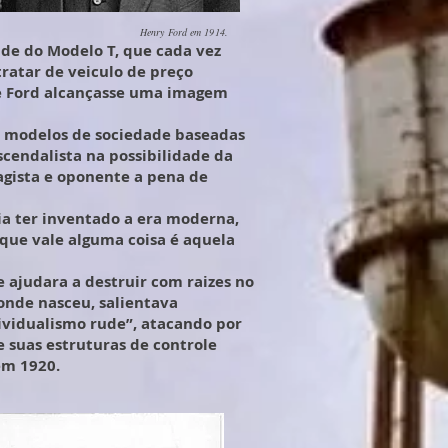
Henry Ford em 1914.
ade do Modelo T, que cada vez
ratar de veiculo de preço
ue Ford alcançasse uma imagem
os modelos de sociedade baseadas
scendalista na possibilidade da
agista e oponente a pena de
ia ter inventado a era moderna,
 que vale alguma coisa é aquela
 ajudara a destruir com raizes no
onde nasceu, salientava
ividualismo rude”, atacando por
e suas estruturas de controle
em 1920.