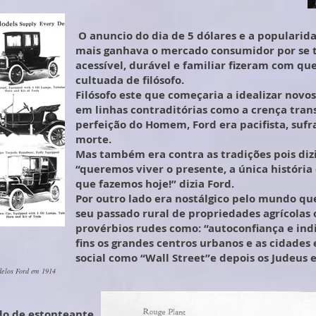
O anuncio do dia de 5 dólares e a popularid
mais ganhava o mercado consumidor por se t
acessível, durável e familiar fizeram com q
cultuada de filósofo.
Filósofo este que começaria a idealizar nov
em linhas contraditórias como a crença tran
perfeição do Homem, Ford era pacifista, sufr
morte.
Mas também era contra as tradições pois diz
“queremos viver o presente, a única história
que fazemos hoje!” dizia Ford.
Por outro lado era nostálgico pelo mundo que
seu passado rural de propriedades agrícolas 
provérbios rudes como: “autoconfiança e ind
fins os grandes centros urbanos e as cidades 
social como “Wall Street”e depois os Judeus 
delos Ford em 1914
do de estonteante