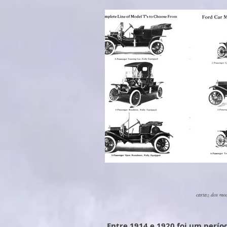
cartaz dos mo
Entre 1914 e 1920 foi um perío